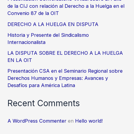
de la CIJ con relación al Derecho a la Huelga en el
la
Convenio 87 de la OIT
Huelga
en
DERECHO A LA HUELGA EN DISPUTA
el
Historia y Presente del Sindicalismo
Convenio
Internacionalista
87
LA DISPUTA SOBRE EL DERECHO A LA HUELGA
de
EN LA OIT
la
Presentación CSA en el Seminario Regional sobre
OIT
Derechos Humanos y Empresas: Avances y
Desafíos para América Latina
Recent Comments
A WordPress Commenter
en
Hello world!