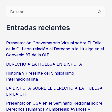
B
u
s
Entradas recientes
c
a
Presentación Conversatorio Virtual sobre El Fallo
de la CIJ con relación al Derecho a la Huelga en el
r
Convenio 87 de la OIT
p
DERECHO A LA HUELGA EN DISPUTA
o
Historia y Presente del Sindicalismo
r
Internacionalista
:
LA DISPUTA SOBRE EL DERECHO A LA HUELGA
EN LA OIT
Presentación CSA en el Seminario Regional sobre
Derechos Humanos y Empresas: Avances y