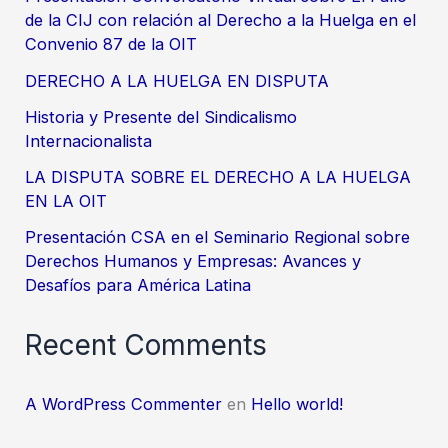
de la CIJ con relación al Derecho a la Huelga en el
la
Convenio 87 de la OIT
Huelga
en
DERECHO A LA HUELGA EN DISPUTA
el
Historia y Presente del Sindicalismo
Convenio
Internacionalista
87
LA DISPUTA SOBRE EL DERECHO A LA HUELGA
de
EN LA OIT
la
Presentación CSA en el Seminario Regional sobre
OIT
Derechos Humanos y Empresas: Avances y
Desafíos para América Latina
Recent Comments
A WordPress Commenter
en
Hello world!