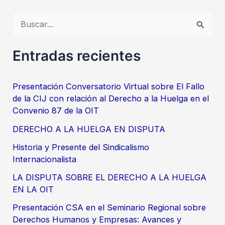
B
u
s
Entradas recientes
c
a
Presentación Conversatorio Virtual sobre El Fallo
de la CIJ con relación al Derecho a la Huelga en el
r
Convenio 87 de la OIT
p
DERECHO A LA HUELGA EN DISPUTA
o
Historia y Presente del Sindicalismo
r
Internacionalista
:
LA DISPUTA SOBRE EL DERECHO A LA HUELGA
EN LA OIT
Presentación CSA en el Seminario Regional sobre
Derechos Humanos y Empresas: Avances y